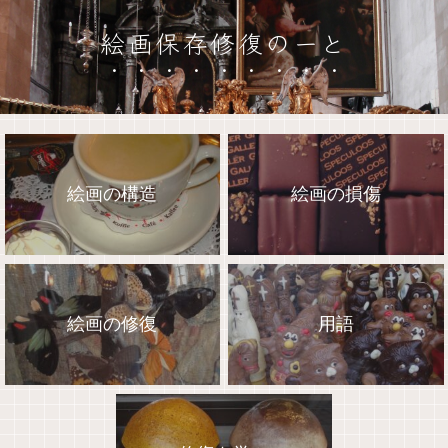
絵画保存修復のーと
絵画の構造
絵画の損傷
絵画の修復
用語