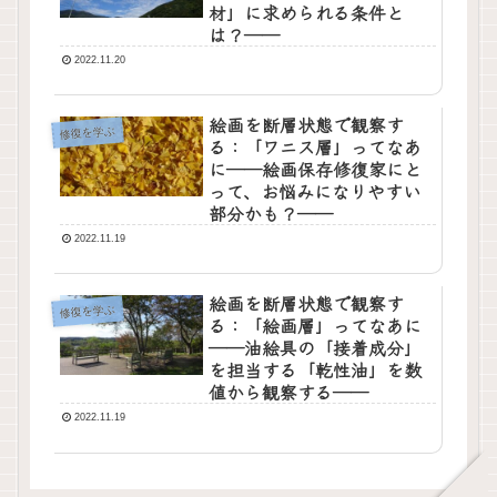
材」に求められる条件と
は？――
2022.11.20
絵画を断層状態で観察す
修復を学ぶ
る：「ワニス層」ってなあ
に――絵画保存修復家にと
って、お悩みになりやすい
部分かも？――
2022.11.19
絵画を断層状態で観察す
修復を学ぶ
る：「絵画層」ってなあに
――油絵具の「接着成分」
を担当する「乾性油」を数
値から観察する――
2022.11.19