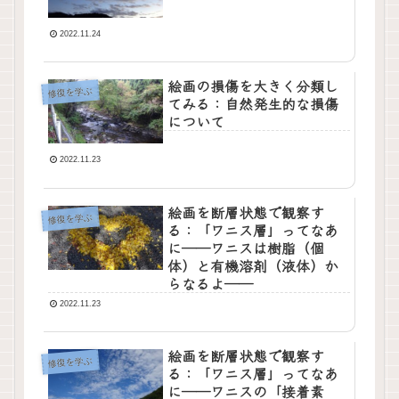
2022.11.24
絵画の損傷を大きく分類し
修復を学ぶ
てみる：自然発生的な損傷
について
2022.11.23
絵画を断層状態で観察す
修復を学ぶ
る：「ワニス層」ってなあ
に――ワニスは樹脂（個
体）と有機溶剤（液体）か
らなるよ――
2022.11.23
絵画を断層状態で観察す
修復を学ぶ
る：「ワニス層」ってなあ
に――ワニスの「接着素