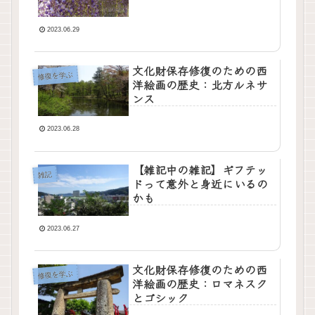
2023.06.29
文化財保存修復のための西
修復を学ぶ
洋絵画の歴史：北方ルネサ
ンス
2023.06.28
【雑記中の雑記】ギフテッ
雑記
ドって意外と身近にいるの
かも
2023.06.27
文化財保存修復のための西
修復を学ぶ
洋絵画の歴史：ロマネスク
とゴシック