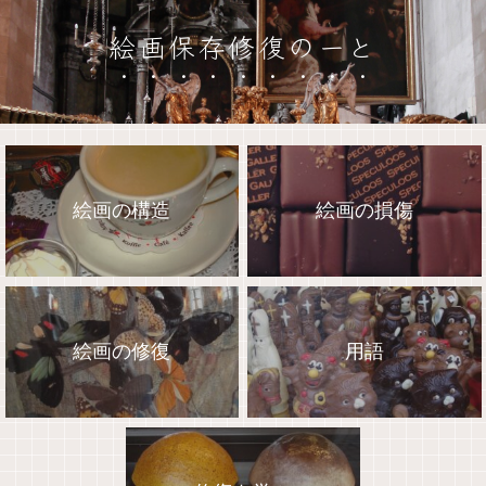
絵画保存修復のーと
絵画の構造
絵画の損傷
絵画の修復
用語