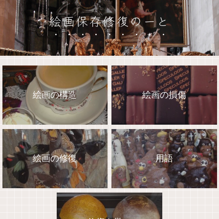
絵画保存修復のーと
絵画の構造
絵画の損傷
絵画の修復
用語