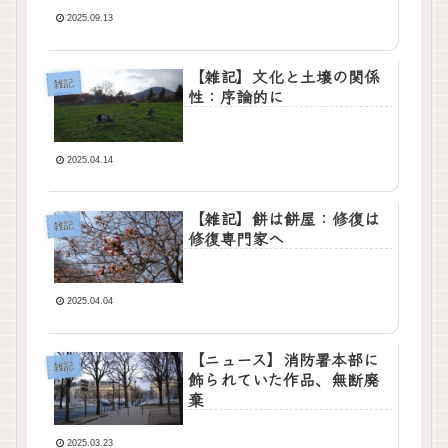
2025.09.13
【雑記】文化と土壌の関係
雑記
性：序論的に
2025.04.14
【雑記】餅は餅屋：修復は
雑記
修復専門家へ
2025.04.04
【ニュース】消防署本部に
雑記
飾られていた作品、無断廃
棄
2025.03.23