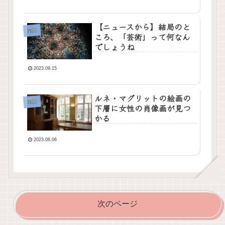
【ニュースから】結局のと
雑記
ころ、「芸術」って何なん
でしょうね
2023.09.15
ルネ・マグリットの絵画の
雑記
下層に女性の肖像画が見つ
かる
2023.08.06
次のページ