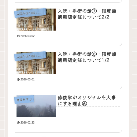
入院・手術の話⑦：限度額
院手術の話：顎下腺腫瘍
入
適用認定証について2/2
2026.03.02
入院・手術の話⑥：限度額
院手術の話：顎下腺腫瘍
入
適用認定証について1/2
2026.03.01
修復家がオリジナルを大事
修復を学ぶ
にする理由⑥
2026.02.23