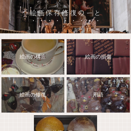
絵画保存修復のーと
絵画の構造
絵画の損傷
絵画の修復
用語