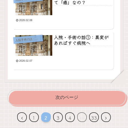
て「癌」なの？
2026.02.08
入院・手術の話①：異変が
院手術の話：顎下腺腫瘍
入
あればすぐ病院へ
2026.02.07
次のページ
1
2
3
4
…
33