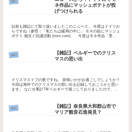
雑記
ネ作品にマッシュポテトが投
げつけられる
以前も雑記にて取り扱いましたこのニュース。 今度はドイツか
らですね（参照：「私たちは破局の中に」 モネの絵にマッシュ
ポテト 相次ぐ抗議活動 (msn.com)、 今度はモネ作品「受
難」 環境活動家がポテト投げ付け ドイツ（時事通信）...
【雑記】ベルギーでのクリス
雑記
マスの思い出
クリスマスイブの夜ですね。 皆様いかがお過ごしでしょうか？
今回は海外でのクリスマスの想い出を記録しておこうかと思い
ます。 なにせ累計7年ベルギーで過ごしておりましたので、何
回かおそらくヨーロッパの正統派的なクリスマスを...
【雑記】奈良県大和郡山市で
雑記
マリア観音石造発見？