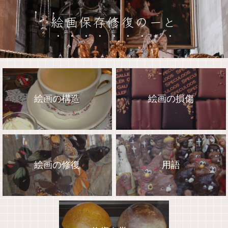
絵画保存修復のーと
絵画の構造
絵画の損傷
絵画の修復
用語