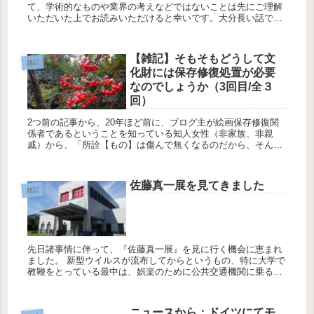
て、学術的なものや業界の考えなどではないことは先にご理解
いただいた上でお読みいただけると幸いです。大分長い話です
ので、２つの記事に分けておりますこともご容赦ください。 先
の記事に...
【雑記】そもそもどうして文
雑記
化財には保存修復処置が必要
なのでしょうか（3回目/全３
回）
2つ前の記事から、20年ほど前に、ブログ主が絵画保存修復関
係者であるということを知っている知人女性（非家族、非親
戚）から、「所詮【もの】は傷んで無くなるのだから、そんな
に躍起になって処置する必要性がどこにあるの？」ということ
を発言されたこ...
佐藤真一展を見てきました
雑記
先日諸事情に伴って、『佐藤真一展』を見に行く機会に恵まれ
ました。 新型ウイルスが流布してからというもの、特に大学で
教鞭をとっている最中は、娯楽のために公共交通機関に乗るこ
とをはじめ、美術館などであろうとも多くの人が集まる場所を
避けて...
ニュースから：ドイツにてモ