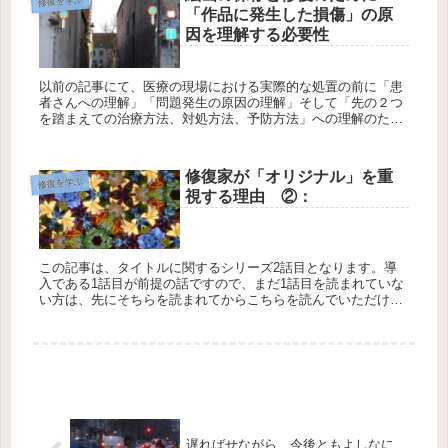
修復を学ぶ
「作品に発生した損傷」の原
因を理解する必要性
以前の記事にて、医療の現場における実際的な処置の前に「患
者さんへの理解」「問題発生の原因の理解」そして「先の２つ
を踏まえての治療方法、対処方法、予防方法」への理解のため
に病院ではいろんな検査をするんだろうという話を書きまし
た。 また...
修復家が「オリジナル」を重
修復を学ぶ
視する理由 ②：
この記事は、タイトルに関するシリーズ2話目となります。導
入である1話目が前提の話ですので、まだ1話目を読まれていな
い方は、先にそちらを読まれてからこちらを読んでいただける
と大変助かります。ややこしくてすいません（滝汗）。 話を進
める...
遅ればせながら、今後ともよしなに