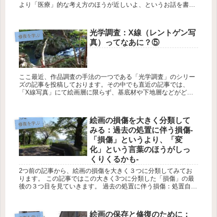
より「医療」的な考え方のほうが近しいよ、というお話を書き
ました。 でも、医療に近いということは、「美容整形」も医療
じゃな...
光学調査：X線（レントゲン写
修復を学ぶ
真）ってなあに？⑤
ここ最近、作品調査の手法の一つである「光学調査」のシリー
ズの記事を投稿しております。その中でも直近の記事では、
「X線写真」にて絵画層に限らず、基底材や下地層などがどの
ように写るのかというのお話をしました。 一応本日は「X線写
真」のシ...
絵画の損傷を大きく分類して
修復を学ぶ
みる：過去の処置に伴う損傷-
「損傷」というより、「変
化」という言葉のほうがしっ
くりくるかも-
2つ前の記事から、絵画の損傷を大きく３つに分類してみてお
ります。 この記事ではこの大きく3つに分類した「損傷」の最
後の３つ目を見ていきます。 過去の処置に伴う損傷：処置自体
が悪いというわけではありません 大きく分類した「...
絵画の保存と修復のために：