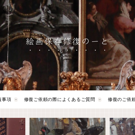
絵画保存修復のーと
責事項
修復ご依頼の際によくあるご質問
修復のご依