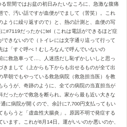
ゆる世間ではお盆の初日みたいなころに、急激な腹痛
態で、汚い話ですが血便がでまして（苦笑）。これ
のように繰り返すので）と、熱の計測と、血便の写
#7119だったかにtel（これは電話ができるほど症
ができないので（トイレには文字通り這って行って
先は「すぐ呼べ！むしろなんで呼んでいないの
前に救急車って…、人迷惑だし恥ずかしいしと思っ
づきまして（上からも下からも出せるものが全て出
の早朝でもやっている救急病院（救急担当医）を教
もらうが、奇跡のように、全ての病院の当直担当が
科だったかで救急を断られ。家から最も近い大きな
通に病院が開くので、余計に7,700円支払ってもい
てもらうと「虚血性大腸炎」。原因不明で発症する
います。これが8月14日。運がいいのか悪いのか、