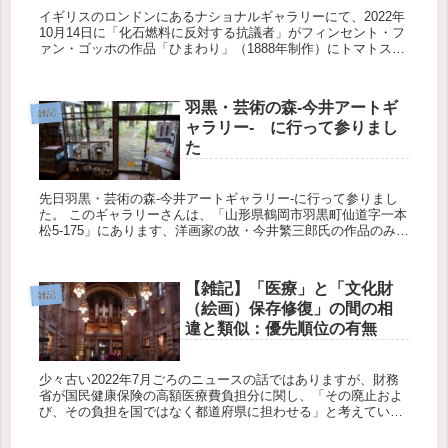
イギリスのロンドンにあるナショナルギャラリーにて、2022年
10月14日に「化石燃料に反対する抗議者」がフィンセント・フ
ァン・ゴッホの作品「ひまわり」（1888年制作）にトマトスー
プをかける事件が発生した模様（参照：ゴッホの「ひまわり」
に...
羽黒・芸術の森-今井アートギ
雑記
ャラリー- に行って参りまし
た
先日羽黒・芸術の森-今井アートギャラリー-に行って参りまし
た。 このギャラリーさんは、「山形県鶴岡市羽黒町仙道字一本
松5-175」にあります、洋画家の故・今井繁三郎氏の作品のみな
らず、個人の収集物などを収納・展示することを目的とした...
【雑記】「医療」と「文化財
雑記
（絵画）保存修復」の間の相
違と類似：優先順位の有無
少々古い2022年7月ごろのニュースの話ではありますが、財務
省が国民健康保険の高額医療費負担分に関し、「その廃止およ
び、その負担を国ではなく都道府県に担わせる」と考えている
模様。 国民健康保険の高額医療費負担金とは、国民健康保険に
関...