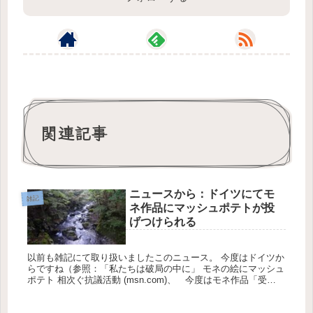
関連記事
ニュースから：ドイツにてモ
雑記
ネ作品にマッシュポテトが投
げつけられる
以前も雑記にて取り扱いましたこのニュース。 今度はドイツか
らですね（参照：「私たちは破局の中に」 モネの絵にマッシュ
ポテト 相次ぐ抗議活動 (msn.com)、 今度はモネ作品「受
難」 環境活動家がポテト投げ付け ドイツ（時事通信）...