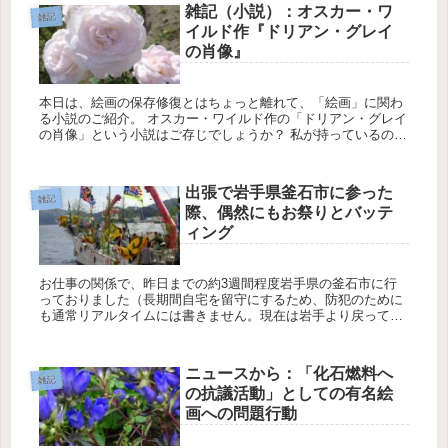
雑記（小説）：オスカー・ワ
雑記
イルド作『ドリアン・グレイ
の肖像』
本日は、絵画の保存修復とはちょっと離れて、「絵画」に関わ
る小説のご紹介。 オスカー・ワイルド作の「ドリアン・グレイ
の肖像」という小説はご存じでしょうか？ 私が持っているのは
岩波文庫の富士川義之訳のものですが。 ...
出張で岩手県釜石市に参った
雑記
際、偶然にもお祭りとバッテ
ィング
お仕事の関係で、昨日までの約3週間程度岩手県の釜石市に行
っておりました（長期間自宅を留守にするため、防犯のために
も通常リアルタイムには書きません。現在は岩手より戻ってお
ります）。 釜石は、電車でいくとわかりやすいのですが（今...
ニュースから：「化石燃料へ
雑記
の抗議活動」としての有名絵
画への問題行動