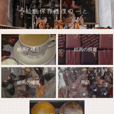
絵画保存修復のーと
絵画の構造
絵画の損傷
絵画の修復
用語