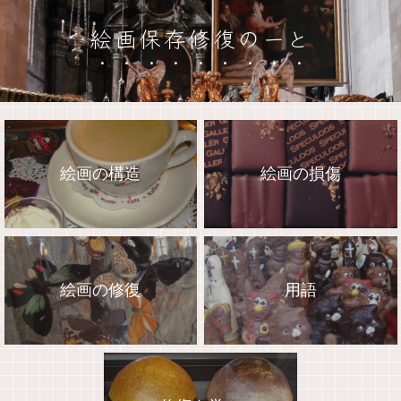
絵画保存修復のーと
絵画の構造
絵画の損傷
絵画の修復
用語