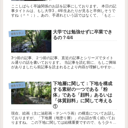
ここしばらく卒論関係のお話を記事にしております。 本日の記
事タイトルは、もし大学3，4年生あたりが見ると卒倒しそうで
すね（＾＾；）。あの、手遅れという話ではなくて、「もとも
とその学科が最終的に卒論を卒業案件としているならば、低学
年の...
大学では勉強せずに卒業でき
修復を学ぶ
るの？4/4
3つ前の記事、２つ前の記事、直近の記事とシリーズでタイト
ル通りの話を書いております。 当記事を読む前に、もしご興味
がありましたら前記事を読まれるとより内容が理解しやすかと
思います。ぺこり。 2つ前の記事などは外国の大学と日本の...
下地層に関して：下地を構成
修復を学ぶ
する素材の一つである「粉
体」である「顔料」あるいは
「体質顔料」に関して考える
①
現在、絵画（主に油彩画・テンペラ画）の構造についてお話し
ておりますが、「下地層（地塗り層）」のお話が長く続いてお
りますね。 この下地に関しては結構重要ですので、もう少々続
きます旨ご理解ください。 また、このブログでお話している...