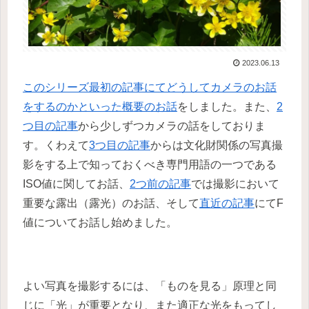
2023.06.13
このシリーズ最初の記事にてどうしてカメラのお話
をするのかといった概要のお話
をしました。また、
2
つ目の記事
から少しずつカメラの話をしておりま
す。くわえて
3つ目の記事
からは文化財関係の写真撮
影をする上で知っておくべき専門用語の一つである
ISO値に関してお話、
2つ前の記事
では撮影において
重要な露出（露光）のお話、そして
直近の記事
にてF
値についてお話し始めました。
よい写真を撮影するには、「ものを見る」原理と同
じに「光」が重要となり、また適正な光をもってし