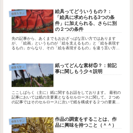
絵具ってどういうもの？：
修復を学ぶ
「絵具に求められる3つの条
件」に加えられる、さらに別
の２つの条件
先の記事から、あくまでもおおざっぱな言い方ではあります
が、「絵画」というものが「絵を支えるもの」と「絵を表現す
るもの」からなり、その「絵を表現するもの」を違う言い方と
していうと多くの場合は「絵具」ということができるとお話し
ました。 ...
紙ってどんな素材⑤？：前記
修復を学ぶ
事に関しもう少々説明
ここしばらく（主に）紙に関するお話をしております。 最初の
記事においては紙の主要素となるセルロースに関して。２つめ
の記事ではそのセルロースに次いで紙を構成する２つの要素に
関してお話しました。さらに3つ目の記事においては、具体的
に紙の...
作品の調査をすることは、作
修復を学ぶ
品に興味を持つこと（＾＾）