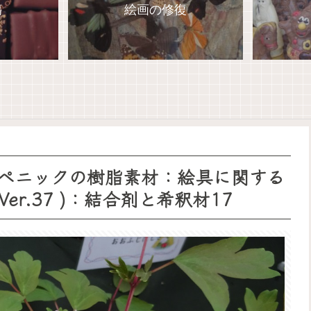
傷
絵画の修復
ペニックの樹脂素材：絵具に関する
r.37 )：結合剤と希釈材17