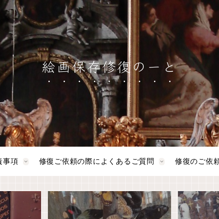
絵画保存修復のーと
責事項
修復ご依頼の際によくあるご質問
修復のご依