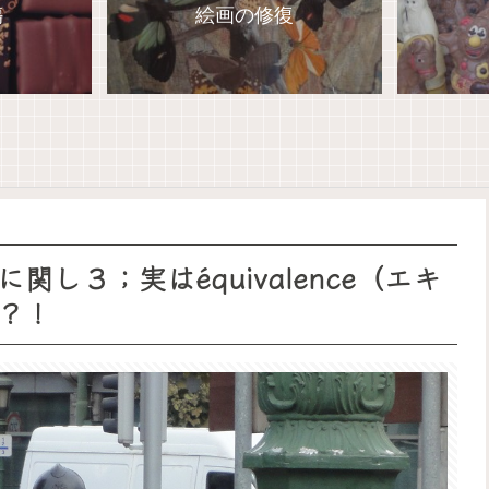
傷
絵画の修復
し３；実はéquivalence（エキ
？！