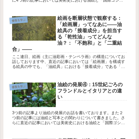
に4つ前の記事においては美術史における油絵と「国際ゴシッ
ク」との関わりを見てみました。加えて3つ前の記事では15世
紀における...
絵画を断層状態で観察する：
修復を学ぶ
「絵画層」ってなあに――油
絵具の「接着成分」を担当す
る「乾性油」ってどんな
油？：「不飽和」と「二重結
合」――
ここ連日、絵画（主に油彩画・テンペラ画）の構造についてお
話しております中、直近の記事においては「絵画層」を構成す
る絵具の中でも、「油絵具」における「接着成分」である「乾
性油」ってどんなものでしょうというお話をしました。 本日は
この「...
油絵の発展④：15世紀ごろの
修復を学ぶ
フランドルとイタリアとの違
い
3つ前の記事より油絵の発展のお話を書いております。また２
つ前の記事には油絵と写本との関わりについて書きました。さ
らに直近の記事においては美術史における油絵と「国際ゴシッ
ク」との関わりを見てみました。 本日は15世紀における２つの
絵画...