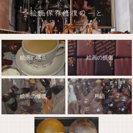
絵画保存修復のーと
絵画の構造
絵画の損傷
絵画の修復
用語