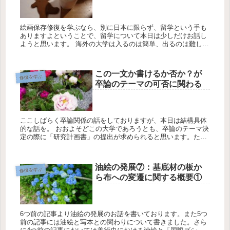
絵画保存修復を学ぶなら、別に日本に限らず、留学という手も
ありますよということで、留学について本日は少しだけお話し
ようと思います。 海外の大学は入るのは簡単、出るのは難し
い？ 一般的に、日本の大学は入るのは難しいが、出るのは簡
単...
この一文か書けるか否か？が
修復を学ぶ
卒論のテーマの可否に関わる
ここしばらく卒論関係の話をしておりますが、本日は結構具体
的な話を。 おおよそどこの大学であろうとも、卒論のテーマ決
定の際に「研究計画書」の提出が求められると思います。た
だ、研究計画書って実際作ってみるとわかると思うのですが、
結構大変...
油絵の発展⑦：基底材の板か
修復を学ぶ
ら布への変遷に関する概要①
6つ前の記事より油絵の発展のお話を書いております。また5つ
前の記事には油絵と写本との関わりについて書きました。さら