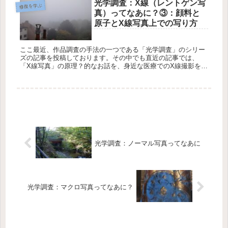
光学調査：X線（レントゲン写
修復を学ぶ
真）ってなあに？③：顔料と
原子とX線写真上での写り方
ここ最近、作品調査の手法の一つである「光学調査」のシリー
ズの記事を投稿しております。その中でも直近の記事では、
「X線写真」の原理？的なお話を、身近な医療でのX線撮影を例
にお話しました。 本日もその「X線写真（レントゲン写真）」
につい...
光学調査：ノーマル写真ってなあに
光学調査：マクロ写真ってなあに？