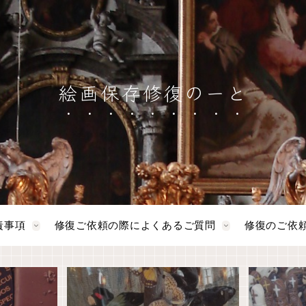
絵画保存修復のーと
責事項
修復ご依頼の際によくあるご質問
修復のご依