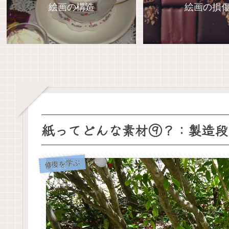
絵画の構造
絵画の損
紙ってどんな素材⑨？：製造段
修復を学ぶ