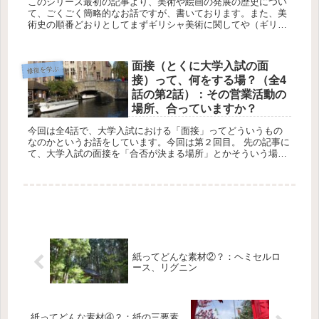
このシリーズ最初の記事より、美術や絵画の発展の歴史につい
て、ごくごく簡略的なお話ですが、書いております。また、美
術史の順番どおりとしてまずギリシャ美術に関してや（ギリシ
ャ美術続き①、ギリシャ美術続き②）、ローマ美術（ローマ美
術①、ローマ美...
面接（とくに大学入試の面
修復を学ぶ
接）って、何をする場？（全4
話の第2話）：その営業活動の
場所、合っていますか？
今回は全4話で、大学入試における「面接」ってどういうもの
なのかというお話をしています。今回は第２回目。 先の記事に
て、大学入試の面接を「合否が決まる場所」とかそういう場所
として認識するのではなく、「自分自身をアピールする営業活
動」の...
紙ってどんな素材②？：ヘミセルロ
ース、リグニン
紙ってどんな素材④？：紙の三要素