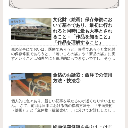
文化財（絵画）保存修復にお
修復を学ぶ
いて基本であり、最初に行わ
れると同時に最も大事とされ
ること：「作品を知ること」
「作品を理解すること」
先の記事にておいは、医療であろうと、修理であろうと文化財
の保存修復であろうと、「若いころの姿」や「新品の姿」に戻
すということは物理的にも倫理的にもできないですし、そうい
うことを求めての処置じゃないよというお話を書きました。 な
ぜなら...
金箔のお話⑬：西洋での使用
修復を学ぶ
方法・技法①
個人的に色々あり、新しい記事を載せるのが遅くなりすいませ
ん。 さて、前回は日本における箔の接着方法を、「平面美術
（絵画）」と「立体物（建築含む）」に分けてお話ししまし
た。今回は西洋、いわばヨーロッパの話です。とはいえ、大き
く「ヨーロ...
絵画保存修復を学ぶ１：はじ