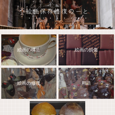
絵画保存修復のーと
絵画の構造
絵画の損傷
絵画の修復
用語