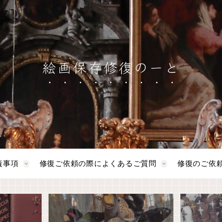
絵画保存修復のーと
責事項
修復ご依頼の際によくあるご質問
修復のご依