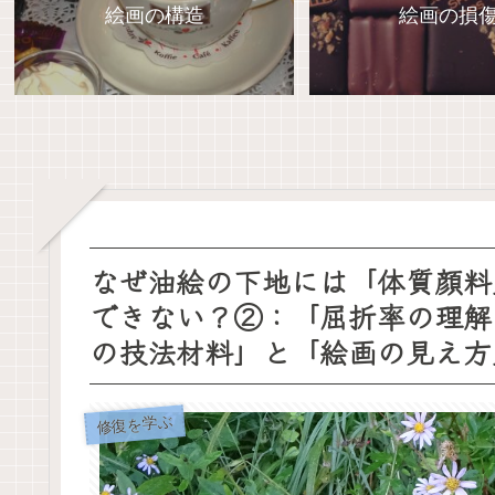
絵画の構造
絵画の損
なぜ油絵の下地には「体質顔料
できない？②：「屈折率の理解
の技法材料」と「絵画の見え方
修復を学ぶ