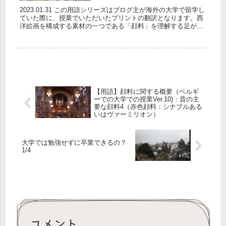
2023.01.31 この用語シリーズはブログ主が海外の大学で留学し
ていた際に、授業でいただいたプリントの翻訳となります。西
洋絵画を構成する素材の一つである「顔料」を理解する足がか
りの一つとして記事にしております。 このシリー...
【用語】顔料に関する概要（ベルギ
ーでの大学での授業Ver.10)：昔の主
要な顔料4（赤色顔料：シナブルある
いはヴァーミリオン）
大学では勉強せずに卒業できるの？
1/4
コメント