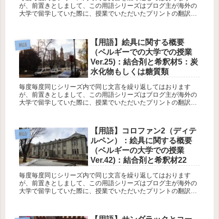
が、前置きとしまして、この用語シリーズはブログ主が海外の
大学で留学していた際に、授業でいただいたプリントの翻訳と
なります。西洋絵画を構成する素材の一つである絵具を理解す
る足がかりの一つ...
【用語】絵具に関する概要
用語
（ベルギーでの大学での授業
Ver.25)：結合剤と希釈材5：炭
水化物もしくは糖質類
毎度毎度同じシリーズ内で同じ文言を繰り返してはおります
が、前置きとしまして、この用語シリーズはブログ主が海外の
大学で留学していた際に、授業でいただいたプリントの翻訳と
なります。西洋絵画を構成する素材の一つである絵具を理解す
る足がかりの一つ...
【用語】コロファン2（ディテ
用語
ルペン）：絵具に関する概要
（ベルギーの大学での授業
Ver.42)：結合剤と希釈材22
毎度毎度同じシリーズ内で同じ文言を繰り返してはおります
が、前置きとしまして、この用語シリーズはブログ主が海外の
大学で留学していた際に、授業でいただいたプリントの翻訳と
なります。西洋絵画を構成する素材の一つである絵具を理解す
る足がかりの一つ...