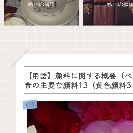
絵画の構造
絵画の損
【用語】顔料に関する概要（ベル
昔の主要な顔料13（黄色顔料
用語