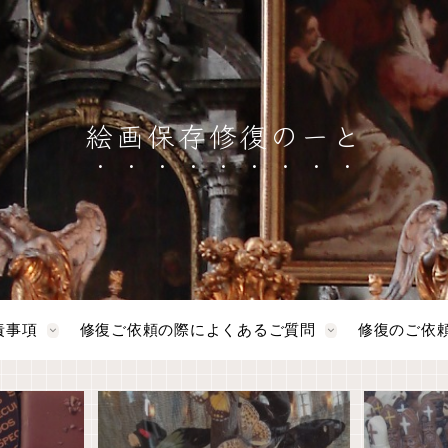
絵画保存修復のーと
責事項
修復ご依頼の際によくあるご質問
修復のご依