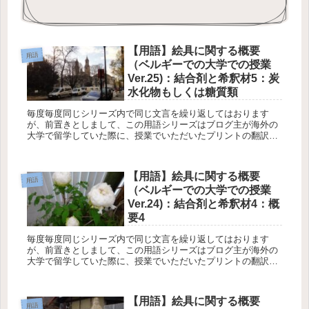
【用語】絵具に関する概要
用語
（ベルギーでの大学での授業
Ver.25)：結合剤と希釈材5：炭
水化物もしくは糖質類
毎度毎度同じシリーズ内で同じ文言を繰り返してはおります
が、前置きとしまして、この用語シリーズはブログ主が海外の
大学で留学していた際に、授業でいただいたプリントの翻訳と
なります。西洋絵画を構成する素材の一つである絵具を理解す
る足がかりの一つ...
【用語】絵具に関する概要
用語
（ベルギーでの大学での授業
Ver.24)：結合剤と希釈材4：概
要4
毎度毎度同じシリーズ内で同じ文言を繰り返してはおります
が、前置きとしまして、この用語シリーズはブログ主が海外の
大学で留学していた際に、授業でいただいたプリントの翻訳と
なります。西洋絵画を構成する素材の一つである絵具を理解す
る足がかりの一つ...
【用語】絵具に関する概要
用語