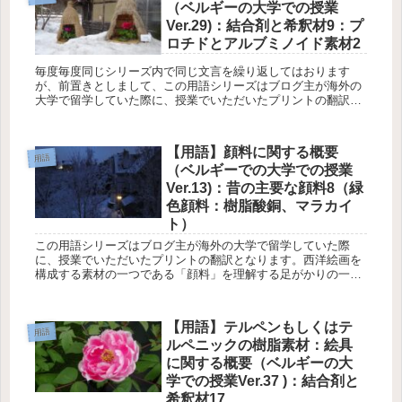
（ベルギーの大学での授業
Ver.29)：結合剤と希釈材9：プ
ロチドとアルブミノイド素材2
毎度毎度同じシリーズ内で同じ文言を繰り返してはおります
が、前置きとしまして、この用語シリーズはブログ主が海外の
大学で留学していた際に、授業でいただいたプリントの翻訳と
なります。西洋絵画を構成する素材の一つである絵具を理解す
る足がかりの一つ...
【用語】顔料に関する概要
用語
（ベルギーでの大学での授業
Ver.13)：昔の主要な顔料8（緑
色顔料：樹脂酸銅、マラカイ
ト）
この用語シリーズはブログ主が海外の大学で留学していた際
に、授業でいただいたプリントの翻訳となります。西洋絵画を
構成する素材の一つである「顔料」を理解する足がかりの一つ
として記事にしております。 このシリーズの最初のものや、直
近の記事...
【用語】テルペンもしくはテ
用語
ルペニックの樹脂素材：絵具
に関する概要（ベルギーの大
学での授業Ver.37 )：結合剤と
希釈材17