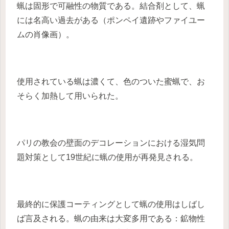
蝋は固形で可融性の物質である。結合剤として、蝋
には名高い過去がある（ポンペイ遺跡やファイユー
ムの肖像画）。
使用されている蝋は濃くて、色のついた蜜蝋で、お
そらく加熱して用いられた。
パリの教会の壁面のデコレーションにおける湿気問
題対策として19世紀に蝋の使用が再発見される。
最終的に保護コーティングとして蝋の使用はしばし
ば言及される。蝋の由来は大変多用である：鉱物性