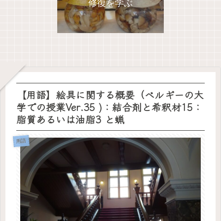
修復を学ぶ
【用語】絵具に関する概要（ベルギーの大
学での授業Ver.35 )：結合剤と希釈材15：
脂質あるいは油脂3 と蝋
用語