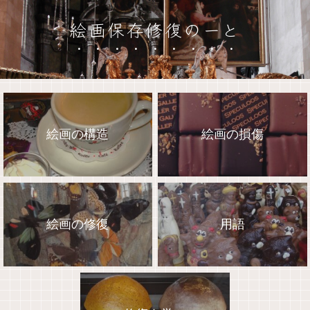
絵画保存修復のーと
絵画の構造
絵画の損傷
絵画の修復
用語