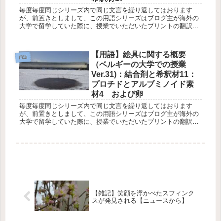
毎度毎度同じシリーズ内で同じ文言を繰り返してはおります
が、前置きとしまして、この用語シリーズはブログ主が海外の
大学で留学していた際に、授業でいただいたプリントの翻訳と
なります。西洋絵画を構成する素材の一つである絵具を理解す
る足がかりの一つ...
【用語】絵具に関する概要
用語
（ベルギーの大学での授業
Ver.31)：結合剤と希釈材11：
プロチドとアルブミノイド素
材4 および卵
毎度毎度同じシリーズ内で同じ文言を繰り返してはおります
が、前置きとしまして、この用語シリーズはブログ主が海外の
大学で留学していた際に、授業でいただいたプリントの翻訳と
なります。西洋絵画を構成する素材の一つである絵具を理解す
る足がかりの一つ...
【雑記】笑顔を浮かべたスフィンク
スが発見される【ニュースから】