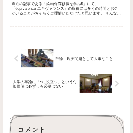
直近の記事である「絵画保存修復を学ぶ9」にて、
「équivalence エキヴァランス」の取得には多くの時間とお金
がいることがおそらくご理解いただけたと思います。 そんな時
間もお金もかかる、「国のハンコ」がいるような書類に関し
て、先...
卒論、現実問題として大事なこと
大学の卒論に「~に役立つ」という付
加価値は必ずしも必要はない
コメント