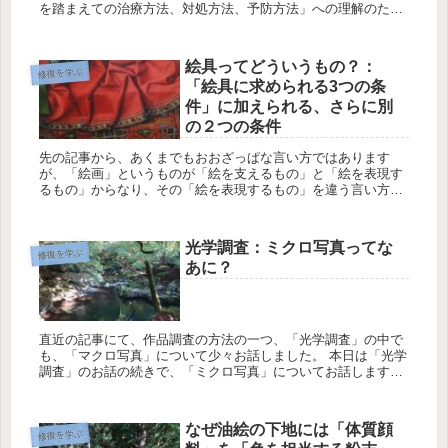
を踏まえての治療方法、対処方法、予防方法」への理解のため
に病院ではいろんな検査をするんだろうという話を書きまし
た。 また...
絵具ってどういうもの？：
修復を学ぶ
「絵具に求められる3つの条
件」に加えられる、さらに別
の２つの条件
先の記事から、あくまでもおおざっぱな言い方ではあります
が、「絵画」というものが「絵を支えるもの」と「絵を表現す
るもの」からなり、その「絵を表現するもの」を違う言い方と
していうと多くの場合は「絵具」ということができるとお話し
ました。 ...
光学調査：ミクロ写真ってな
修復を学ぶ
あに？
直近の記事にて、作品調査の方法の一つ、「光学調査」の中で
も、「マクロ写真」について少々お話しました。 本日は「光学
調査」のお話の続きで、「ミクロ写真」についてお話します。
ミクロ写真ってどんなもの？ 先の記事が「マクロ写...
なぜ油絵の下地には「体質顔
修復を学ぶ