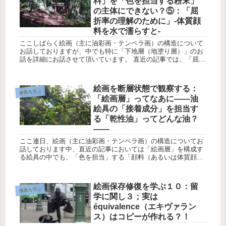
料」を「色を担当する粉末」
の主体にできない？⑤：「屈
折率の理解のために」-体質顔
料を水で濡らすと-
ここしばらく絵画（主に油彩画・テンペラ画）の構造について
お話しておりますが、中でも特に「下地層（地塗り層）」のお
話を詳細にお話させて頂いています。 直近の記事では、「屈折
率」の簡単なお話や、「物質Aを、その屈折率と近似値の物質B
で覆...
絵画を断層状態で観察する：
修復を学ぶ
「絵画層」ってなあに――油
絵具の「接着成分」を担当す
る「乾性油」ってどんな油？
――
ここ連日、絵画（主に油彩画・テンペラ画）の構造についてお
話しております中、直近の記事においては「絵画層」を構成す
る絵具の中でも、「色を担当」する「顔料（あるいは体質顔
料）」の分類の一部についてお話しました。 本日は同じく絵画
層を構成...
絵画保存修復を学ぶ１０：留
修復を学ぶ
学に関し３；実は
équivalence（エキヴァラン
ス）はコピーが作れる？！