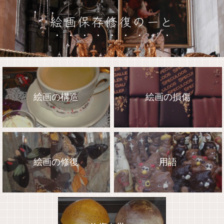
絵画保存修復のーと
絵画の構造
絵画の損傷
絵画の修復
用語