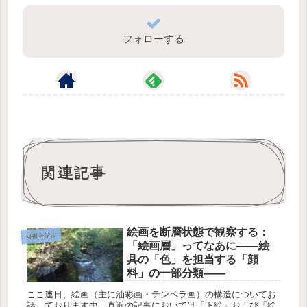
フォローする
関連記事
絵画を断層状態で観察する：
修復を学ぶ
「絵画層」ってなあに――絵
具の「色」を担当する「顔
料」の一部分類――
ここ連日、絵画（主に油彩画・テンペラ画）の構造についてお
話しております中、直近の記事においては「下絵」および「絵