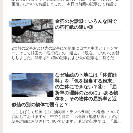
画層」についてお話しました。 本日は前回の記事にてお話でき
なかった絵画層に関するお話を引き続きしていきたく思いま
す。 ...
金箔のお話⑩：いろんな国で
Uncategorized
の箔打紙の違い③
2つ前の記事および先の記事にて簡単に日本と中国とミャンマ
ー、そして韓国の「箔打紙」の「過去」「現在」についてお話
ししました。詳細は2つ前の記事および先の記事をご覧くださ
い。 本日はごく簡単に２つの国のものを見ていきますが、詳...
なぜ油絵の下地には「体質顔
修復を学ぶ
料」を「色を担当する粉末」
の主体にできない？④：「屈
折率の理解のために」-ある物
体を、その物体の屈折率と近
似値の別の物体で覆うと？-
ここしばらく絵画（主に油彩画・テンペラ画）の構造について
お話しておりますが、中でも特に「下地層（地塗り層）」のお
話を詳細にお話させて頂いています。 直近の記事では、「屈折
および屈折率」のお話の簡単なお話をしました。 これは体質...