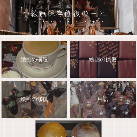
絵画保存修復のーと
絵画の構造
絵画の損傷
絵画の修復
用語