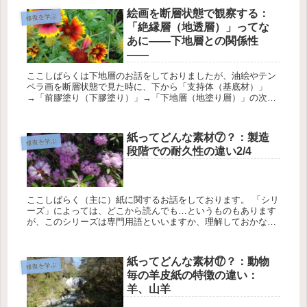
絵画を断層状態で観察する：
修復を学ぶ
「絶縁層（地透層）」ってな
あに――下地層との関係性
――
ここしばらくは下地層のお話をしておりましたが、油絵やテン
ペラ画を断層状態で見た時に、下から「支持体（基底材）」
→「前膠塗り（下膠塗り）」→「下地層（地塗り層）」の次に
くる「絶縁層（地透層）」が来ますので、本日はその説明をし
たく思います。 ...
紙ってどんな素材⑦？：製造
修復を学ぶ
段階での耐久性の違い2/4
ここしばらく（主に）紙に関するお話をしております。 「シリ
ーズ」によっては、どこから読んでも…というものもあります
が、このシリーズは専門用語といいますか、理解しておかなく
てはならない部分がそれぞれの記事にてありまして、その理解
がない...
紙ってどんな素材⑰？：動物
修復を学ぶ
毎の羊皮紙の特徴の違い：
羊、山羊